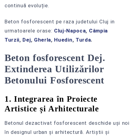
continuă evoluție.
Beton fosforescent pe raza judetului Cluj in
urmatoarele orase:
Cluj-Napoca
,
Câmpia
Turzii‎
,
Dej
,
Gherla
,
Huedin
,
Turda
.
Beton fosforescent Dej.
Extinderea Utilizărilor
Betonului Fosforescent
1. Integrarea în Proiecte
Artistice și Arhitecturale
Betonul dezactivat fosforescent deschide uși noi
în designul urban și arhitectură. Artiștii și