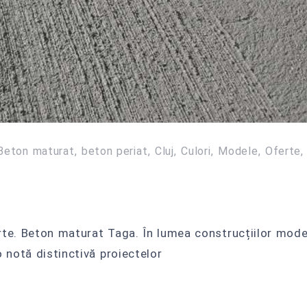
Beton maturat
beton periat
Cluj
Culori
Modele
Oferte
rte. Beton maturat Taga. În lumea construcțiilor mod
o notă distinctivă proiectelor