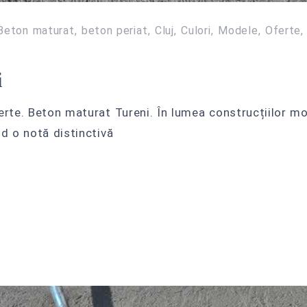
Beton maturat
beton periat
Cluj
Culori
Modele
Oferte
i
ferte. Beton maturat Tureni. În lumea construcțiilor m
nd o notă distinctivă