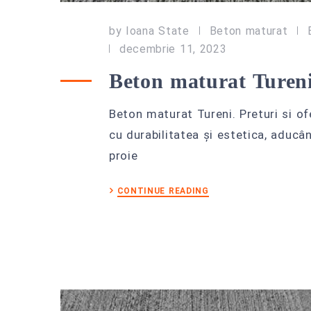
by
Ioana State
Beton maturat
decembrie 11, 2023
Beton maturat Turen
Beton maturat Tureni. Preturi si o
cu durabilitatea și estetica, aducâ
proie
CONTINUE READING