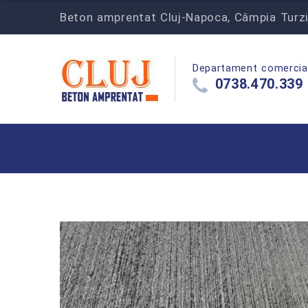
Beton amprentat Cluj-Napoca, Câmpia Turzii‎
Departament comercia
0738.470.339