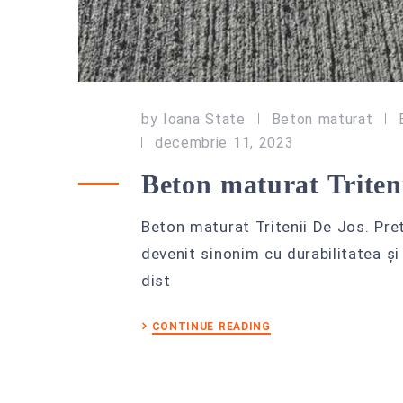
by
Ioana State
Beton maturat
decembrie 11, 2023
Beton maturat Triten
Beton maturat Tritenii De Jos. Pret
devenit sinonim cu durabilitatea ș
dist
CONTINUE READING