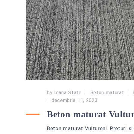
by
Ioana State
Beton maturat
decembrie 11, 2023
Beton maturat Vultur
Beton maturat Vultureni. Preturi s