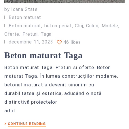
by
Ioana State
Beton maturat
Beton maturat
beton periat
Cluj
Culori
Modele
Oferte
Preturi
Taga
decembrie 11, 2023
46 likes
Beton maturat Taga
Beton maturat Taga. Preturi si oferte. Beton
maturat Taga. În lumea construcțiilor moderne,
betonul maturat a devenit sinonim cu
durabilitatea și estetica, aducând o notă
distinctivă proiectelor
arhit
CONTINUE READING