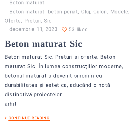
Beton maturat
Beton maturat
beton periat
Cluj
Culori
Modele
Oferte
Preturi
Sic
decembrie 11, 2023
53 likes
Beton maturat Sic
Beton maturat Sic. Preturi si oferte. Beton
maturat Sic. În lumea construcțiilor moderne,
betonul maturat a devenit sinonim cu
durabilitatea și estetica, aducând o notă
distinctivă proiectelor
arhit
CONTINUE READING