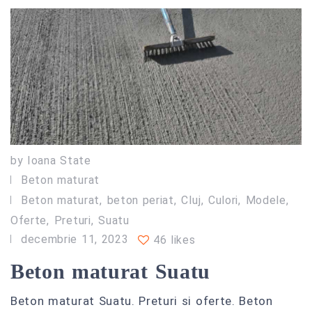
by
Ioana State
Beton maturat
Beton maturat
beton periat
Cluj
Culori
Modele
Oferte
Preturi
Suatu
decembrie 11, 2023
46 likes
Beton maturat Suatu
Beton maturat Suatu. Preturi si oferte. Beton