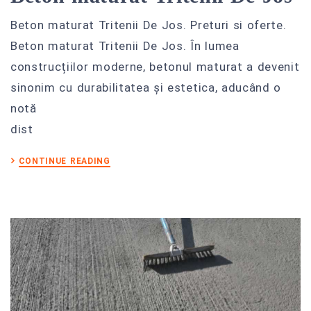
Beton maturat Tritenii De Jos. Preturi si oferte.
Beton maturat Tritenii De Jos. În lumea
construcțiilor moderne, betonul maturat a devenit
sinonim cu durabilitatea și estetica, aducând o
notă
dist
CONTINUE READING