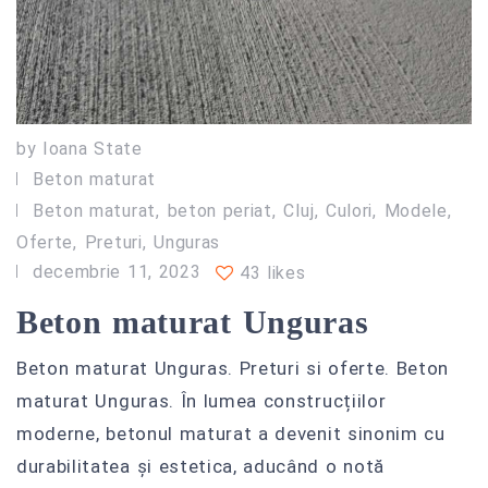
by
Ioana State
Beton maturat
Beton maturat
beton periat
Cluj
Culori
Modele
Oferte
Preturi
Unguras
decembrie 11, 2023
43 likes
Beton maturat Unguras
Beton maturat Unguras. Preturi si oferte. Beton
maturat Unguras. În lumea construcțiilor
moderne, betonul maturat a devenit sinonim cu
durabilitatea și estetica, aducând o notă