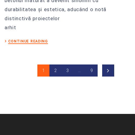
betonul maturat a devenit sinonim cu
durabilitatea și estetica, aducând o notă
distinctivă proiectelor
arhit
CONTINUE READING
1
2
3
…
9