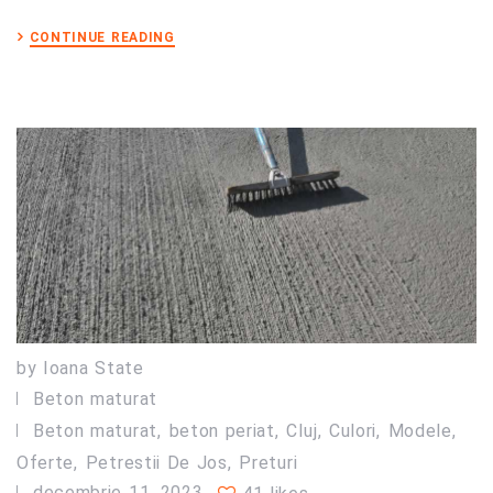
CONTINUE READING
by
Ioana State
Beton maturat
Beton maturat
beton periat
Cluj
Culori
Modele
Oferte
Petrestii De Jos
Preturi
decembrie 11, 2023