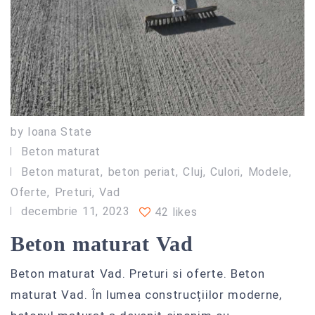
by
Ioana State
Beton maturat
Beton maturat
beton periat
Cluj
Culori
Modele
Oferte
Preturi
Vad
decembrie 11, 2023
42 likes
Beton maturat Vad
Beton maturat Vad. Preturi si oferte. Beton
maturat Vad. În lumea construcțiilor moderne,