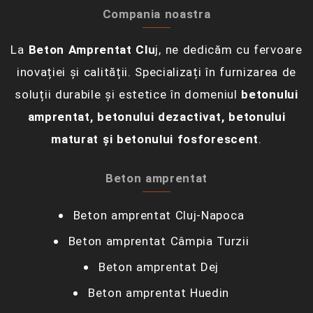
Compania noastra
La
Beton Amprentat Clu
j, ne dedicăm cu fervoare
inovației și calității. Specializați în furnizarea de
soluții durabile și estetice în domeniul
betonului
amprentat, betonului dezactivat, betonului
maturat și betonului fosforescent
.
Beton amprentat
Beton amprentat Cluj-Napoca
Beton amprentat Câmpia Turzii‎
Beton amprentat Dej
Beton amprentat Huedin