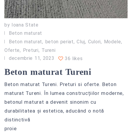
by
Ioana State
Beton maturat
Beton maturat
beton periat
Cluj
Culori
Modele
Oferte
Preturi
Tureni
decembrie 11, 2023
36 likes
Beton maturat Tureni
Beton maturat Tureni. Preturi si oferte. Beton
maturat Tureni. În lumea construcțiilor moderne,
betonul maturat a devenit sinonim cu
durabilitatea și estetica, aducând o notă
distinctivă
proie