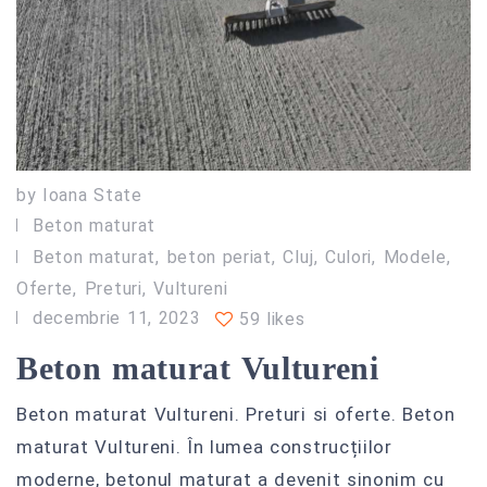
by
Ioana State
Beton maturat
Beton maturat
beton periat
Cluj
Culori
Modele
Oferte
Preturi
Vultureni
decembrie 11, 2023
59 likes
Beton maturat Vultureni
Beton maturat Vultureni. Preturi si oferte. Beton
maturat Vultureni. În lumea construcțiilor
moderne, betonul maturat a devenit sinonim cu