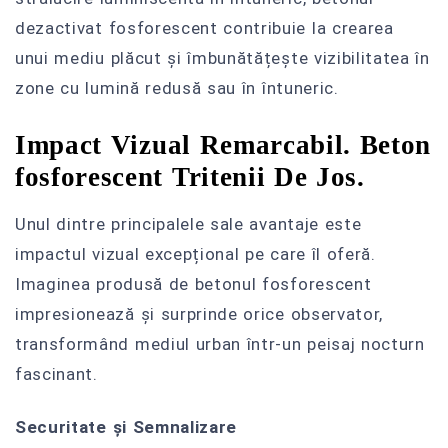
dezactivat fosforescent contribuie la crearea
unui mediu plăcut și îmbunătățește vizibilitatea în
zone cu lumină redusă sau în întuneric.
Impact Vizual Remarcabil. Beton
fosforescent Tritenii De Jos.
Unul dintre principalele sale avantaje este
impactul vizual excepțional pe care îl oferă.
Imaginea produsă de betonul fosforescent
impresionează și surprinde orice observator,
transformând mediul urban într-un peisaj nocturn
fascinant.
Securitate și Semnalizare