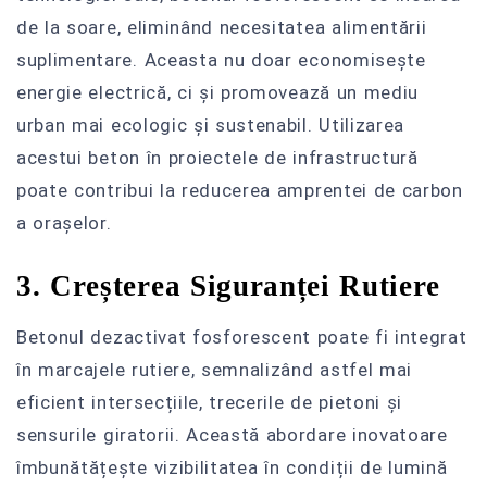
de la soare, eliminând necesitatea alimentării
suplimentare. Aceasta nu doar economisește
energie electrică, ci și promovează un mediu
urban mai ecologic și sustenabil. Utilizarea
acestui beton în proiectele de infrastructură
poate contribui la reducerea amprentei de carbon
a orașelor.
3. Creșterea Siguranței Rutiere
Betonul dezactivat fosforescent poate fi integrat
în marcajele rutiere, semnalizând astfel mai
eficient intersecțiile, trecerile de pietoni și
sensurile giratorii. Această abordare inovatoare
îmbunătățește vizibilitatea în condiții de lumină