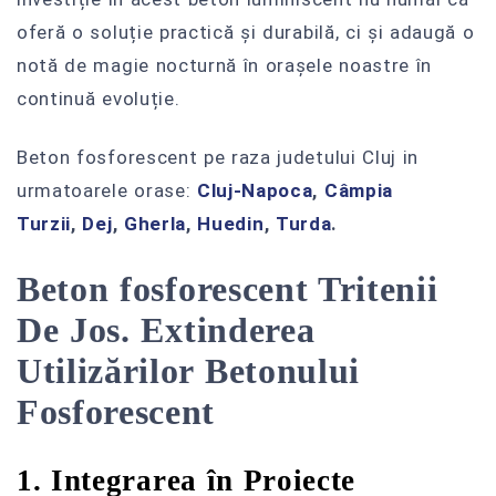
oferă o soluție practică și durabilă, ci și adaugă o
notă de magie nocturnă în orașele noastre în
continuă evoluție.
Beton fosforescent pe raza judetului Cluj in
urmatoarele orase:
Cluj-Napoca
,
Câmpia
Turzii‎
,
Dej
,
Gherla
,
Huedin
,
Turda
.
Beton fosforescent Tritenii
De Jos. Extinderea
Utilizărilor Betonului
Fosforescent
1. Integrarea în Proiecte