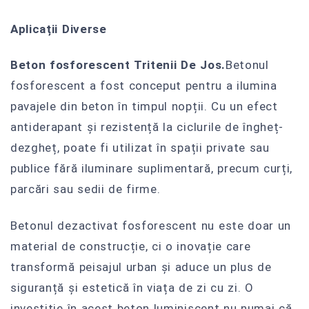
Aplicații Diverse
Beton fosforescent Tritenii De Jos.
Betonul
fosforescent a fost conceput pentru a ilumina
pavajele din beton în timpul nopții. Cu un efect
antiderapant și rezistență la ciclurile de îngheț-
dezgheț, poate fi utilizat în spații private sau
publice fără iluminare suplimentară, precum curți,
parcări sau sedii de firme.
Betonul dezactivat fosforescent nu este doar un
material de construcție, ci o inovație care
transformă peisajul urban și aduce un plus de
siguranță și estetică în viața de zi cu zi. O
investiție în acest beton luminiscent nu numai că