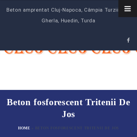
Beton amprentat Cluj-Napoca, Câmpia Turzii‎, Dej,
Gherla, Huedin, Turda
Beton fosforescent Tritenii De
Jos
HOME
»
BETON FOSFORESCENT TRITENII DE JOS