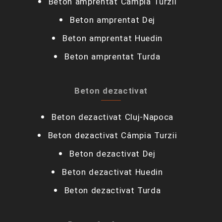
Beton amprentat Câmpia Turzii‎
Beton amprentat Dej
Beton amprentat Huedin
Beton amprentat Turda
Beton dezactivat
Beton dezactivat Cluj-Napoca
Beton dezactivat Câmpia Turzii‎
Beton dezactivat Dej
Beton dezactivat Huedin
Beton dezactivat Turda