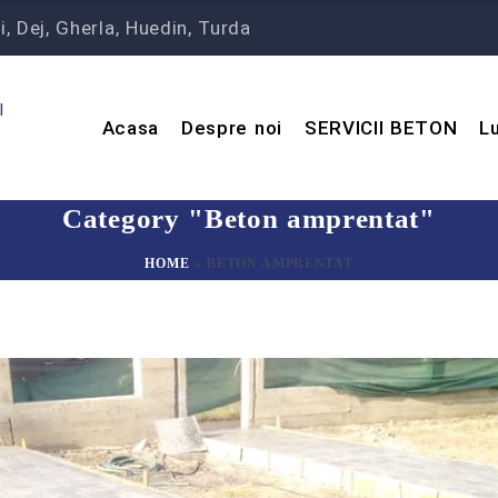
, Dej, Gherla, Huedin, Turda
l
Acasa
Despre noi
SERVICII BETON
Lu
Category "Beton amprentat"
HOME
»
BETON AMPRENTAT