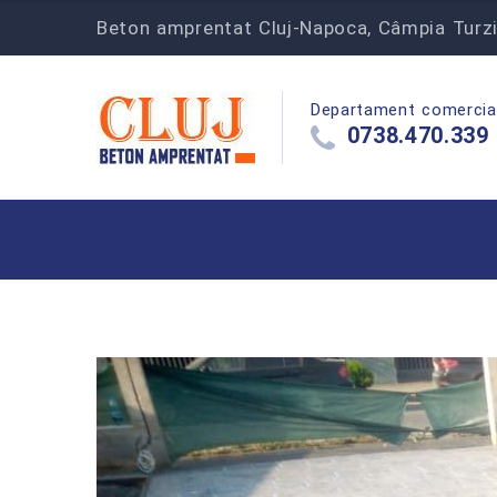
Beton amprentat Cluj-Napoca, Câmpia Turzii‎
Departament comercia
0738.470.339