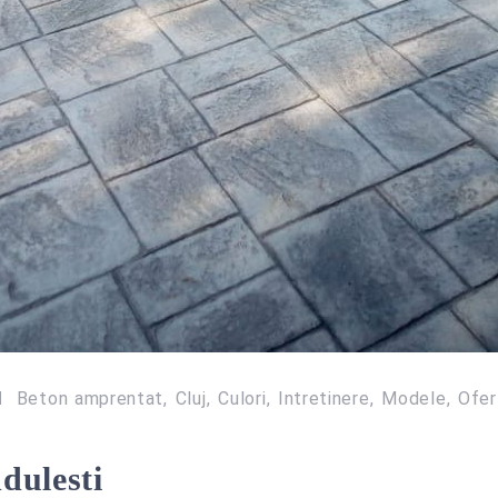
Beton amprentat
Cluj
Culori
Intretinere
Modele
Ofer
dulesti