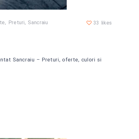
te
Preturi
Sancraiu
33 likes
at Sancraiu – Preturi, oferte, culori si