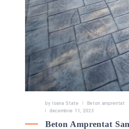
by
Ioana State
Beton amprentat
decembrie 11, 2023
Beton Amprentat San