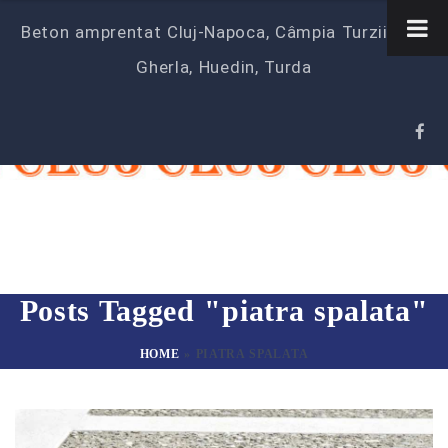
Beton amprentat Cluj-Napoca, Câmpia Turzii‎, Dej,
Gherla, Huedin, Turda
Posts Tagged "piatra spalata"
HOME
»
PIATRA SPALATA