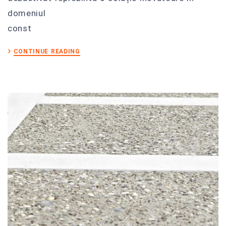
domeniul
const
CONTINUE READING