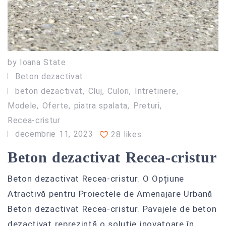
by
Ioana State
Beton dezactivat
beton dezactivat
Cluj
Culori
Intretinere
Modele
Oferte
piatra spalata
Preturi
Recea-cristur
decembrie 11, 2023
28 likes
Beton dezactivat Recea-cristur
Beton dezactivat Recea-cristur. O Opțiune
Atractivă pentru Proiectele de Amenajare Urbană
Beton dezactivat Recea-cristur. Pavajele de beton
dezactivat reprezintă o soluție inovatoare în