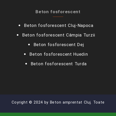
Beton fosforescent
Beton fosforescent Cluj-Napoca
Beton fosforescent Câmpia Turzii‎
Beton fosforescent Dej
Beton fosforescent Huedin
Beton fosforescent Turda
Coyright © 2024 by Beton amprentat Cluj. Toate