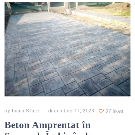
by
Ioana State
decembrie 11, 2023
37 likes
Beton Amprentat în