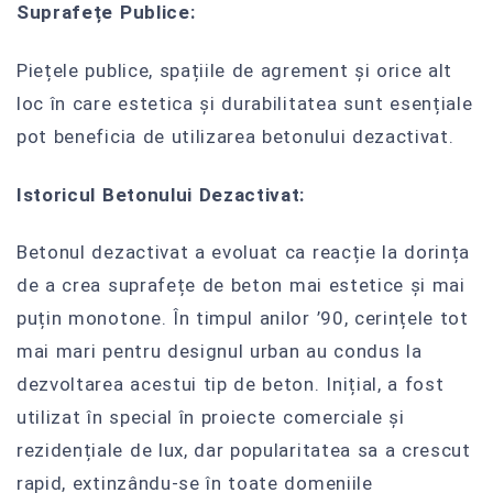
Suprafețe Publice:
Piețele publice, spațiile de agrement și orice alt
loc în care estetica și durabilitatea sunt esențiale
pot beneficia de utilizarea betonului dezactivat.
Istoricul Betonului Dezactivat:
Betonul dezactivat a evoluat ca reacție la dorința
de a crea suprafețe de beton mai estetice și mai
puțin monotone. În timpul anilor ’90, cerințele tot
mai mari pentru designul urban au condus la
dezvoltarea acestui tip de beton. Inițial, a fost
utilizat în special în proiecte comerciale și
rezidențiale de lux, dar popularitatea sa a crescut
rapid, extinzându-se în toate domeniile