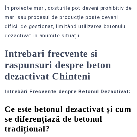
În proiecte mari, costurile pot deveni prohibitiv de
mari sau procesul de producție poate deveni
dificil de gestionat, limitând utilizarea betonului
dezactivat în anumite situații.
Intrebari frecvente si
raspunsuri despre beton
dezactivat Chinteni
Întrebări Frecvente despre Betonul Dezactivat:
Ce este betonul dezactivat și cum
se diferențiază de betonul
tradițional?