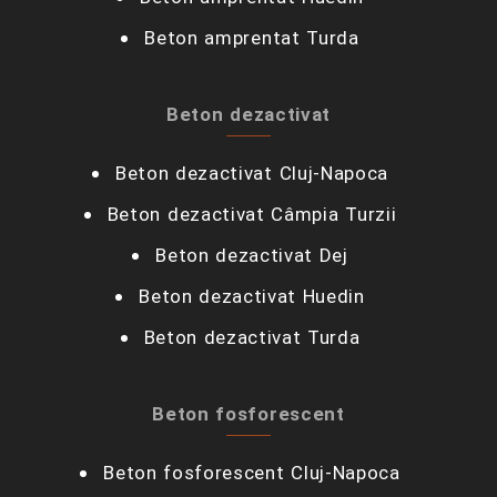
Beton amprentat Turda
Beton dezactivat
Beton dezactivat Cluj-Napoca
Beton dezactivat Câmpia Turzii‎
Beton dezactivat Dej
Beton dezactivat Huedin
Beton dezactivat Turda
Beton fosforescent
Beton fosforescent Cluj-Napoca