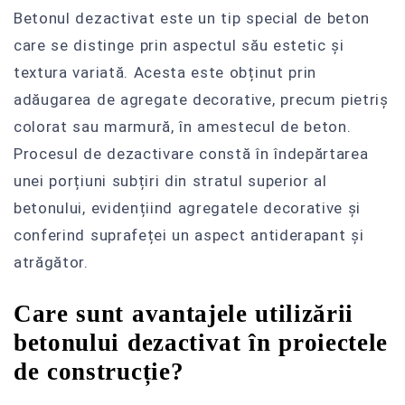
Betonul dezactivat este un tip special de beton
care se distinge prin aspectul său estetic și
textura variată. Acesta este obținut prin
adăugarea de agregate decorative, precum pietriș
colorat sau marmură, în amestecul de beton.
Procesul de dezactivare constă în îndepărtarea
unei porțiuni subțiri din stratul superior al
betonului, evidențiind agregatele decorative și
conferind suprafeței un aspect antiderapant și
atrăgător.
Care sunt avantajele utilizării
betonului dezactivat în proiectele
de construcție?