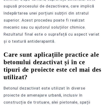
supusă procesului de dezactivare, care implică
îndepărtarea unei porțiuni subțiri din stratul
superior. Acest procedeu poate fi realizat
mecanic sau cu ajutorul soluțiilor chimice.
Rezultatul final este o suprafață cu aspect variat
și o textură antiderapantă.
Care sunt aplicațiile practice ale
betonului dezactivat și în ce
tipuri de proiecte este cel mai des
utilizat?
Betonul dezactivat este utilizat în diverse
proiecte de amenajare urbană, inclusiv în
construcția de trotuare, alei pietonale, spații