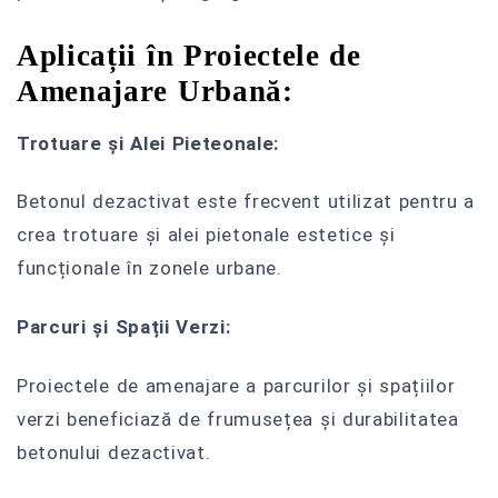
Aplicații în Proiectele de
Amenajare Urbană:
Trotuare și Alei Pieteonale:
Betonul dezactivat este frecvent utilizat pentru a
crea trotuare și alei pietonale estetice și
funcționale în zonele urbane.
Parcuri și Spații Verzi:
Proiectele de amenajare a parcurilor și spațiilor
verzi beneficiază de frumusețea și durabilitatea
betonului dezactivat.