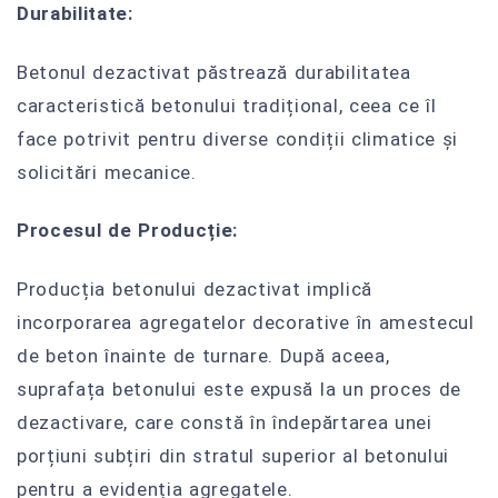
Durabilitate:
Betonul dezactivat păstrează durabilitatea
caracteristică betonului tradițional, ceea ce îl
face potrivit pentru diverse condiții climatice și
solicitări mecanice.
Procesul de Producție:
Producția betonului dezactivat implică
incorporarea agregatelor decorative în amestecul
de beton înainte de turnare. După aceea,
suprafața betonului este expusă la un proces de
dezactivare, care constă în îndepărtarea unei
porțiuni subțiri din stratul superior al betonului
pentru a evidenția agregatele.