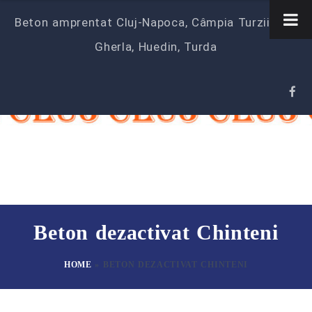
Beton amprentat Cluj-Napoca, Câmpia Turzii‎, Dej,
Gherla, Huedin, Turda
Beton dezactivat Chinteni
HOME
»
BETON DEZACTIVAT CHINTENI