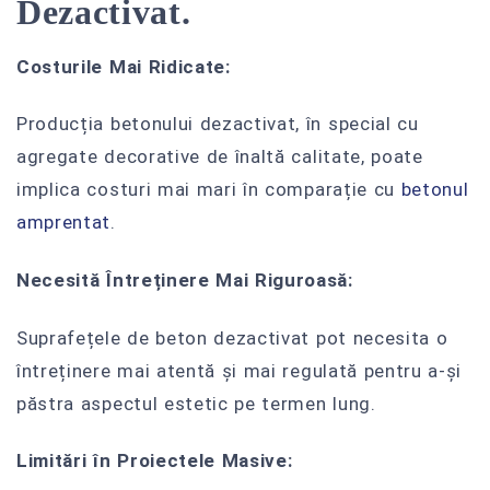
Dezactivat.
Costurile Mai Ridicate:
Producția betonului dezactivat, în special cu
agregate decorative de înaltă calitate, poate
implica costuri mai mari în comparație cu
betonul
amprentat
.
Necesită Întreținere Mai Riguroasă:
Suprafețele de beton dezactivat pot necesita o
întreținere mai atentă și mai regulată pentru a-și
păstra aspectul estetic pe termen lung.
Limitări în Proiectele Masive: