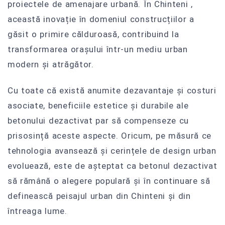
proiectele de amenajare urbană. În Chinteni ,
această inovație în domeniul construcțiilor a
găsit o primire călduroasă, contribuind la
transformarea orașului într-un mediu urban
modern și atrăgător.
Cu toate că există anumite dezavantaje și costuri
asociate, beneficiile estetice și durabile ale
betonului dezactivat par să compenseze cu
prisosință aceste aspecte. Oricum, pe măsură ce
tehnologia avansează și cerințele de design urban
evoluează, este de așteptat ca betonul dezactivat
să rămână o alegere populară și în continuare să
definească peisajul urban din Chinteni și din
întreaga lume.