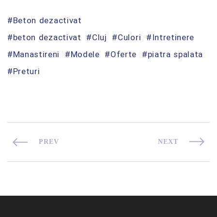
Beton dezactivat
beton dezactivat
Cluj
Culori
Intretinere
Manastireni
Modele
Oferte
piatra spalata
Preturi
PREV
NEXT