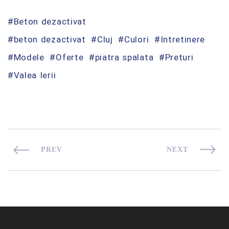
Beton dezactivat
beton dezactivat
Cluj
Culori
Intretinere
Modele
Oferte
piatra spalata
Preturi
Valea Ierii
PREV
NEXT