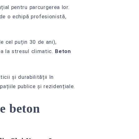
țial pentru parcurgerea lor.
de o echipă profesionistă,
e cel puțin 30 de ani),
a la stresul climatic.
Beton
ii și durabilității în
ațiile publice și rezidențiale.
re beton