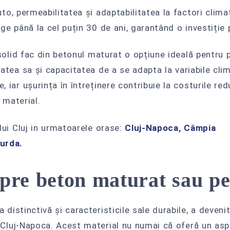
uto, permeabilitatea și adaptabilitatea la factori climat
e până la cel puțin 30 de ani, garantând o investiție
solid fac din betonul maturat o opțiune ideală pentru 
tatea sa și capacitatea de a se adapta la variabile clim
, iar ușurința în întreținere contribuie la costurile re
 material.
ui Cluj in urmatoarele orase:
Cluj-Napoca
,
Câmpia
urda
.
pre beton maturat sau pe
 distinctivă și caracteristicile sale durabile, a deven
 Cluj-Napoca. Acest material nu numai că oferă un asp