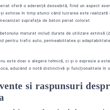
periat oferă o aderență deosebită, fiind un aspect esen
i extinse în timp atunci când lucrarea este realizată 
d mecanizat suprafața de beton periat colorat.
e betonului maturat includ durata de utilizare extinsă (d
id pentru trafic auto, permeabilitatea și adaptabilitate
u este doar o alegere tehnică, ci și o expresie a estetic
ca, aducând o notă distinctivă și funcționalitate în sp
cvente si raspunsuri desp
a