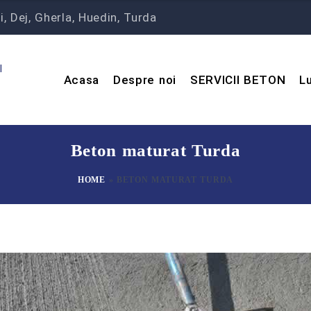
, Dej, Gherla, Huedin, Turda
l
Acasa
Despre noi
SERVICII BETON
Lu
Beton maturat Turda
HOME
»
BETON MATURAT TURDA