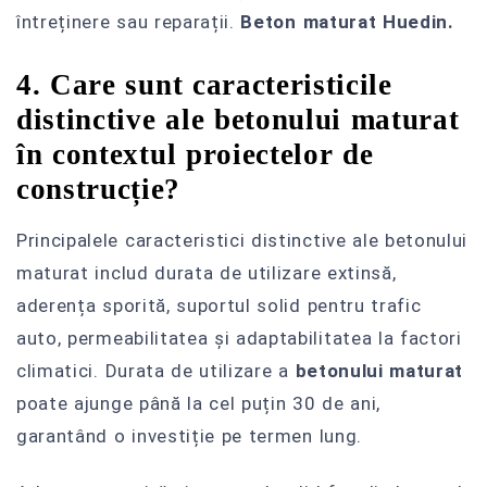
întreținere sau reparații.
Beton maturat Huedin.
4. Care sunt caracteristicile
distinctive ale betonului maturat
în contextul proiectelor de
construcție?
Principalele caracteristici distinctive ale betonului
maturat includ durata de utilizare extinsă,
aderența sporită, suportul solid pentru trafic
auto, permeabilitatea și adaptabilitatea la factori
climatici. Durata de utilizare a
betonului maturat
poate ajunge până la cel puțin 30 de ani,
garantând o investiție pe termen lung.