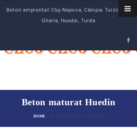
Beton amprentat Cluj-Napoca, Câmpia Turzii‎, Dej,
Gherla, Huedin, Turda
Beton maturat Huedin
HOME
»
BETON MATURAT HUEDIN