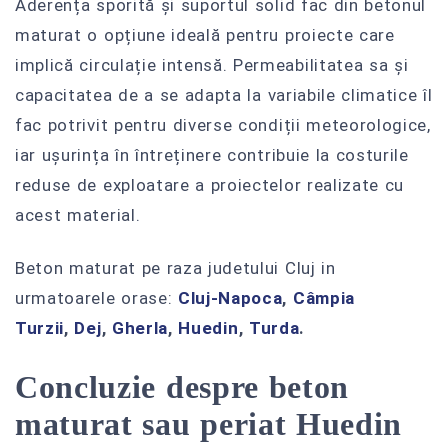
Aderența sporită și suportul solid fac din betonul
maturat o opțiune ideală pentru proiecte care
implică circulație intensă. Permeabilitatea sa și
capacitatea de a se adapta la variabile climatice îl
fac potrivit pentru diverse condiții meteorologice,
iar ușurința în întreținere contribuie la costurile
reduse de exploatare a proiectelor realizate cu
acest material.
Beton maturat pe raza judetului Cluj in
urmatoarele orase:
Cluj-Napoca
,
Câmpia
Turzii‎
,
Dej
,
Gherla
,
Huedin
,
Turda
.
Concluzie despre beton
maturat sau periat Huedin