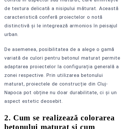
de textura delicată a nisipului măturat. Această
caracteristică conferă proiectelor o notă
distinctivă și le integrează armonios în peisajul
urban.
De asemenea, posibilitatea de a alege o gamă
variată de culori pentru betonul maturat permite
adaptarea proiectelor la configurația generală a
zonei respective. Prin utilizarea betonului
maturat, proiectele de construcție din Cluj-
Napoca pot obține nu doar durabilitate, ci și un
aspect estetic deosebit.
2. Cum se realizează colorarea
betonului maturat și cum