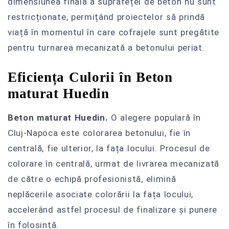
dimensiunea finală a suprafeței de beton nu sunt
restricționate, permițând proiectelor să prindă
viață în momentul în care cofrajele sunt pregătite
pentru turnarea mecanizată a betonului periat.
Eficiența Culorii în Beton
maturat Huedin
Beton maturat Huedin.
O alegere populară în
Cluj-Napoca este colorarea betonului, fie în
centrală, fie ulterior, la fața locului. Procesul de
colorare în centrală, urmat de livrarea mecanizată
de către o echipă profesionistă, elimină
neplăcerile asociate colorării la fața locului,
accelerând astfel procesul de finalizare și punere
în folosință.