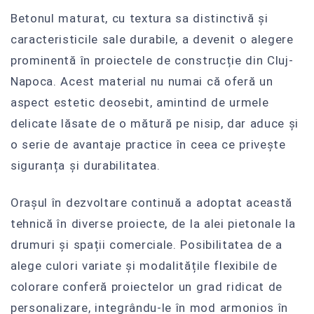
Betonul maturat, cu textura sa distinctivă și
caracteristicile sale durabile, a devenit o alegere
prominentă în proiectele de construcție din Cluj-
Napoca. Acest material nu numai că oferă un
aspect estetic deosebit, amintind de urmele
delicate lăsate de o mătură pe nisip, dar aduce și
o serie de avantaje practice în ceea ce privește
siguranța și durabilitatea.
Orașul în dezvoltare continuă a adoptat această
tehnică în diverse proiecte, de la alei pietonale la
drumuri și spații comerciale. Posibilitatea de a
alege culori variate și modalitățile flexibile de
colorare conferă proiectelor un grad ridicat de
personalizare, integrându-le în mod armonios în