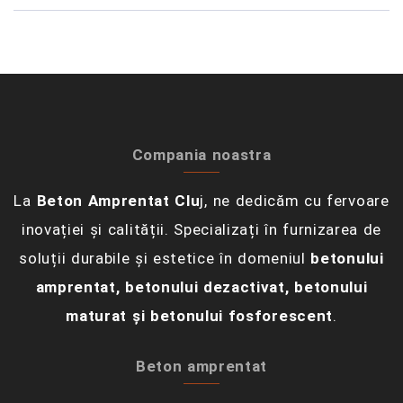
Compania noastra
La
Beton Amprentat Clu
j, ne dedicăm cu fervoare
inovației și calității. Specializați în furnizarea de
soluții durabile și estetice în domeniul
betonului
amprentat, betonului dezactivat, betonului
maturat și betonului fosforescent
.
Beton amprentat