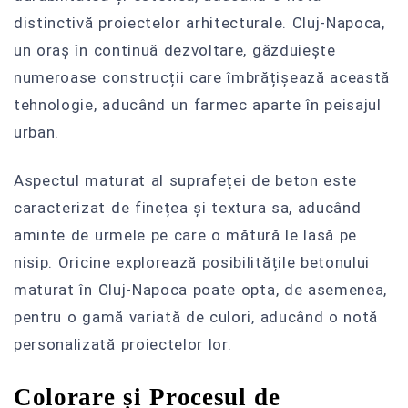
distinctivă proiectelor arhitecturale. Cluj-Napoca,
un oraș în continuă dezvoltare, găzduiește
numeroase construcții care îmbrățișează această
tehnologie, aducând un farmec aparte în peisajul
urban.
Aspectul maturat al suprafeței de beton este
caracterizat de finețea și textura sa, aducând
aminte de urmele pe care o mătură le lasă pe
nisip. Oricine explorează posibilitățile betonului
maturat în Cluj-Napoca poate opta, de asemenea,
pentru o gamă variată de culori, aducând o notă
personalizată proiectelor lor.
Colorare și Procesul de