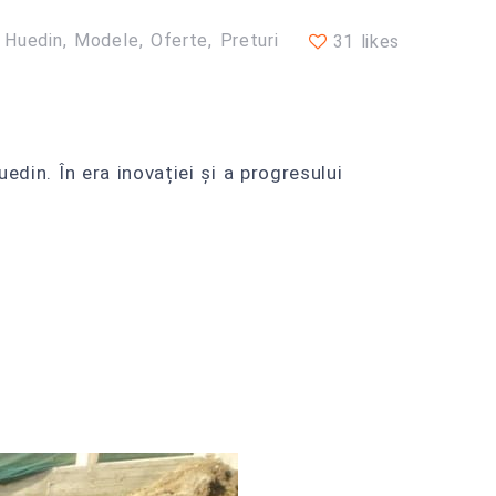
Huedin
Modele
Oferte
Preturi
31 likes
din. În era inovației și a progresului