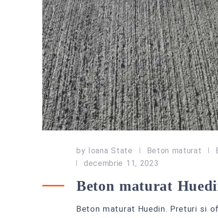
by
Ioana State
Beton maturat
decembrie 11, 2023
Beton maturat Hued
Beton maturat Huedin. Preturi si o