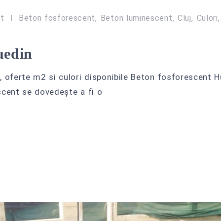
nt
Beton fosforescent
Beton luminescent
Cluj
Culori
uedin
 oferte m2 si culori disponibile Beton fosforescent Hue
scent se dovedește a fi o