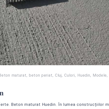
Beton maturat
beton periat
Cluj
Culori
Huedin
Modele
in
ferte. Beton maturat Huedin. În lumea construcțiilor 