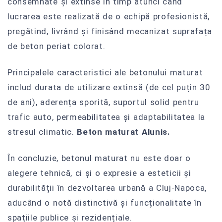
consemnate și extinse în timp atunci când
lucrarea este realizată de o echipă profesionistă,
pregătind, livrând și finisând mecanizat suprafața
de beton periat colorat.
Principalele caracteristici ale betonului maturat
includ durata de utilizare extinsă (de cel puțin 30
de ani), aderența sporită, suportul solid pentru
trafic auto, permeabilitatea și adaptabilitatea la
stresul climatic.
Beton maturat Alunis.
În concluzie, betonul maturat nu este doar o
alegere tehnică, ci și o expresie a esteticii și
durabilității în dezvoltarea urbană a Cluj-Napoca,
aducând o notă distinctivă și funcționalitate în
spațiile publice și rezidențiale.