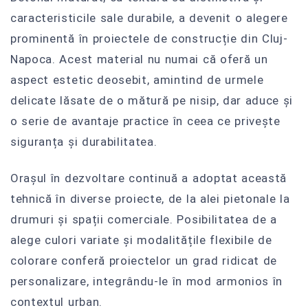
caracteristicile sale durabile, a devenit o alegere
prominentă în proiectele de construcție din Cluj-
Napoca. Acest material nu numai că oferă un
aspect estetic deosebit, amintind de urmele
delicate lăsate de o mătură pe nisip, dar aduce și
o serie de avantaje practice în ceea ce privește
siguranța și durabilitatea.
Orașul în dezvoltare continuă a adoptat această
tehnică în diverse proiecte, de la alei pietonale la
drumuri și spații comerciale. Posibilitatea de a
alege culori variate și modalitățile flexibile de
colorare conferă proiectelor un grad ridicat de
personalizare, integrându-le în mod armonios în
contextul urban.