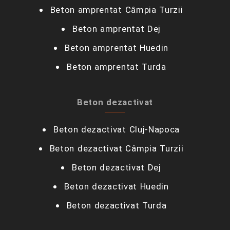
Beton amprentat Câmpia Turzii‎
Beton amprentat Dej
Beton amprentat Huedin
Beton amprentat Turda
Beton dezactivat
Beton dezactivat Cluj-Napoca
Beton dezactivat Câmpia Turzii‎
Beton dezactivat Dej
Beton dezactivat Huedin
Beton dezactivat Turda