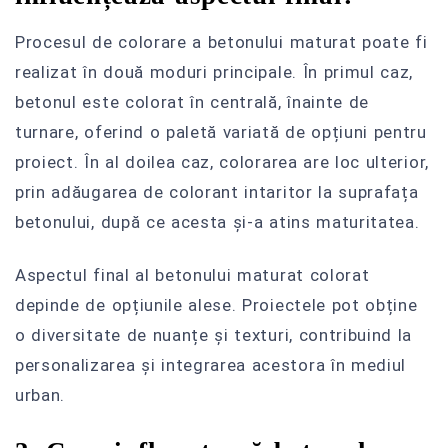
Procesul de colorare a betonului maturat poate fi
realizat în două moduri principale. În primul caz,
betonul este colorat în centrală, înainte de
turnare, oferind o paletă variată de opțiuni pentru
proiect. În al doilea caz, colorarea are loc ulterior,
prin adăugarea de colorant intaritor la suprafața
betonului, după ce acesta și-a atins maturitatea.
Aspectul final al betonului maturat colorat
depinde de opțiunile alese. Proiectele pot obține
o diversitate de nuanțe și texturi, contribuind la
personalizarea și integrarea acestora în mediul
urban.