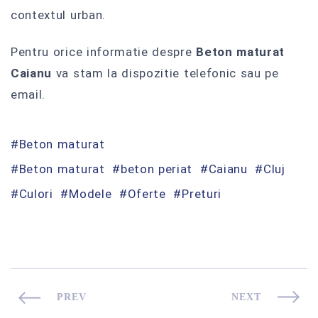
contextul urban.
Pentru orice informatie despre
Beton maturat
Caianu
va stam la dispozitie telefonic sau pe
email.
Beton maturat
Beton maturat
beton periat
Caianu
Cluj
Culori
Modele
Oferte
Preturi
PREV
NEXT