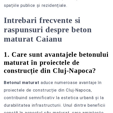
spațiile publice și rezidențiale.
Intrebari frecvente si
raspunsuri despre beton
maturat Caianu
1. Care sunt avantajele betonului
maturat în proiectele de
construcție din Cluj-Napoca?
Betonul maturat
aduce numeroase avantaje în
proiectele de construcție din Cluj-Napoca,
contribuind semnificativ la estetica urbană și la
durabilitatea infrastructurii. Unul dintre beneficii
constă în aspectul său maturat, care amintește