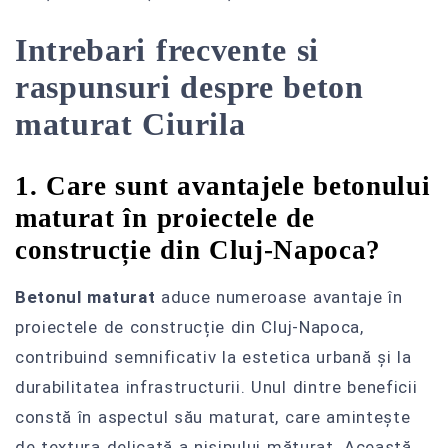
Intrebari frecvente si
raspunsuri despre beton
maturat Ciurila
1. Care sunt avantajele betonului
maturat în proiectele de
construcție din Cluj-Napoca?
Betonul maturat
aduce numeroase avantaje în
proiectele de construcție din Cluj-Napoca,
contribuind semnificativ la estetica urbană și la
durabilitatea infrastructurii. Unul dintre beneficii
constă în aspectul său maturat, care amintește
de textura delicată a nisipului măturat. Această