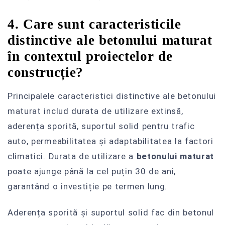
4. Care sunt caracteristicile
distinctive ale betonului maturat
în contextul proiectelor de
construcție?
Principalele caracteristici distinctive ale betonului
maturat includ durata de utilizare extinsă,
aderența sporită, suportul solid pentru trafic
auto, permeabilitatea și adaptabilitatea la factori
climatici. Durata de utilizare a
betonului maturat
poate ajunge până la cel puțin 30 de ani,
garantând o investiție pe termen lung.
Aderența sporită și suportul solid fac din betonul