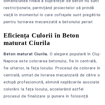
dimensiunea finală a suprafeței de beton nu sunt
restricționate, permițând proiectelor să prindă
viață în momentul în care cofrajele sunt pregătite
pentru turnarea mecanizată a betonului periat.
Eficiența Culorii în Beton
maturat Ciurila
Beton maturat Ciurila.
O alegere populară în Cluj-
Napoca este colorarea betonului, fie în centrală,
fie ulterior, la fața locului. Procesul de colorare în
centrală, urmat de livrarea mecanizată de către o
echipă profesionistă, elimină neplăcerile asociate
colorării la fața locului, accelerând astfel
procesul de finalizare și punere în folosință.