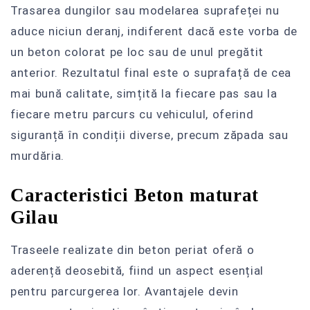
Trasarea dungilor sau modelarea suprafeței nu
aduce niciun deranj, indiferent dacă este vorba de
un beton colorat pe loc sau de unul pregătit
anterior. Rezultatul final este o suprafață de cea
mai bună calitate, simțită la fiecare pas sau la
fiecare metru parcurs cu vehiculul, oferind
siguranță în condiții diverse, precum zăpada sau
murdăria.
Caracteristici Beton maturat
Gilau
Traseele realizate din beton periat oferă o
aderență deosebită, fiind un aspect esențial
pentru parcurgerea lor. Avantajele devin