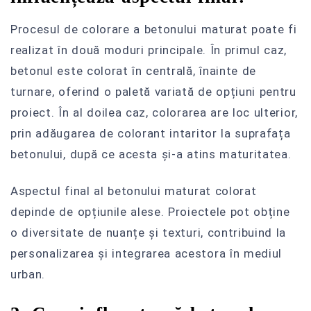
Procesul de colorare a betonului maturat poate fi
realizat în două moduri principale. În primul caz,
betonul este colorat în centrală, înainte de
turnare, oferind o paletă variată de opțiuni pentru
proiect. În al doilea caz, colorarea are loc ulterior,
prin adăugarea de colorant intaritor la suprafața
betonului, după ce acesta și-a atins maturitatea.
Aspectul final al betonului maturat colorat
depinde de opțiunile alese. Proiectele pot obține
o diversitate de nuanțe și texturi, contribuind la
personalizarea și integrarea acestora în mediul
urban.