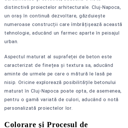
distinctivă proiectelor arhitecturale. Cluj-Napoca,
un oraș în continuă dezvoltare, găzduiește
numeroase construcții care îmbrățișează această
tehnologie, aducând un farmec aparte în peisajul
urban.
Aspectul maturat al suprafeței de beton este
caracterizat de finețea și textura sa, aducând
aminte de urmele pe care o mătură le lasă pe
nisip. Oricine explorează posibilitățile betonului
maturat în Cluj-Napoca poate opta, de asemenea,
pentru o gamă variată de culori, aducând o notă
personalizată proiectelor lor.
Colorare și Procesul de