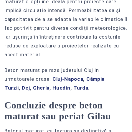
maturat o opțiune ideală pentru proiecte care
implică circulație intensă. Permeabilitatea sa și
capacitatea de a se adapta la variabile climatice îl
fac potrivit pentru diverse condiții meteorologice,
iar ușurința în întreținere contribuie la costurile
reduse de exploatare a proiectelor realizate cu
acest material.
Beton maturat pe raza judetului Cluj in
urmatoarele orase:
Cluj-Napoca
,
Câmpia
Turzii‎
,
Dej
,
Gherla
,
Huedin
,
Turda
.
Concluzie despre beton
maturat sau periat Gilau
Betonul maturat, cu textura sa distinctivă și