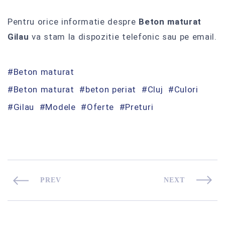
Pentru orice informatie despre
Beton maturat
Gilau
va stam la dispozitie telefonic sau pe email.
Beton maturat
Beton maturat
beton periat
Cluj
Culori
Gilau
Modele
Oferte
Preturi
PREV
NEXT