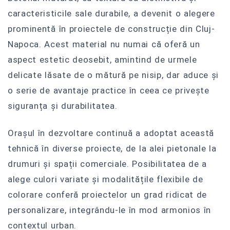
caracteristicile sale durabile, a devenit o alegere
prominentă în proiectele de construcție din Cluj-
Napoca. Acest material nu numai că oferă un
aspect estetic deosebit, amintind de urmele
delicate lăsate de o mătură pe nisip, dar aduce și
o serie de avantaje practice în ceea ce privește
siguranța și durabilitatea.
Orașul în dezvoltare continuă a adoptat această
tehnică în diverse proiecte, de la alei pietonale la
drumuri și spații comerciale. Posibilitatea de a
alege culori variate și modalitățile flexibile de
colorare conferă proiectelor un grad ridicat de
personalizare, integrându-le în mod armonios în
contextul urban.