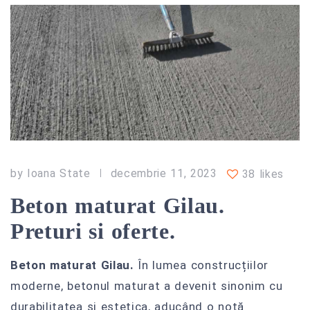
by
Ioana State
decembrie 11, 2023
38 likes
Beton maturat Gilau.
Preturi si oferte.
Beton maturat Gilau.
În lumea construcțiilor
moderne, betonul maturat a devenit sinonim cu
durabilitatea și estetica, aducând o notă