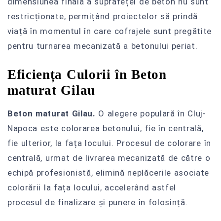
dimensiunea finală a suprafeței de beton nu sunt
restricționate, permițând proiectelor să prindă
viață în momentul în care cofrajele sunt pregătite
pentru turnarea mecanizată a betonului periat.
Eficiența Culorii în Beton
maturat Gilau
Beton maturat Gilau.
O alegere populară în Cluj-
Napoca este colorarea betonului, fie în centrală,
fie ulterior, la fața locului. Procesul de colorare în
centrală, urmat de livrarea mecanizată de către o
echipă profesionistă, elimină neplăcerile asociate
colorării la fața locului, accelerând astfel
procesul de finalizare și punere în folosință.