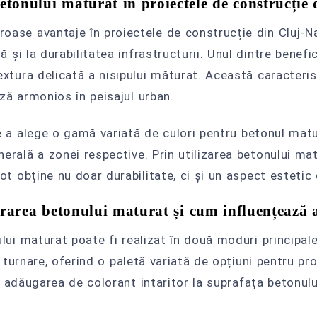
betonului maturat în proiectele de construcție
ase avantaje în proiectele de construcție din Cluj-N
ă și la durabilitatea infrastructurii. Unul dintre benefi
xtura delicată a nisipului măturat. Această caracteris
ază armonios în peisajul urban.
e a alege o gamă variată de culori pentru betonul mat
nerală a zonei respective. Prin utilizarea betonului ma
t obține nu doar durabilitate, ci și un aspect estetic
orarea betonului maturat și cum influențează a
ui maturat poate fi realizat în două moduri principale
 turnare, oferind o paletă variată de opțiuni pentru proi
in adăugarea de colorant intaritor la suprafața betonulu