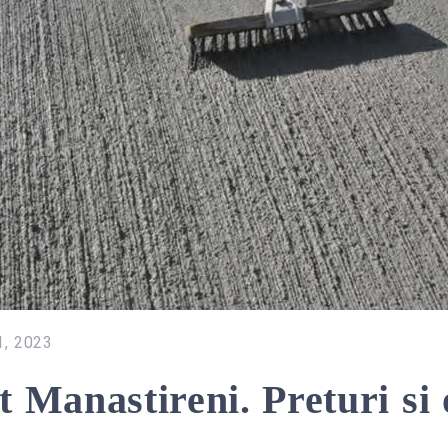
1, 2023
 Manastireni. Preturi si 