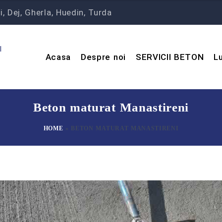
, Dej, Gherla, Huedin, Turda
l
Acasa
Despre noi
SERVICII BETON
Lu
Beton maturat Manastireni
HOME
»
BETON MATURAT MANASTIRENI