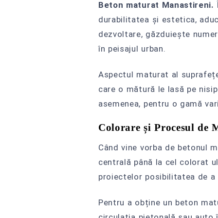
Beton maturat Manastireni.
durabilitatea și estetica, adu
dezvoltare, găzduiește numer
în peisajul urban.
Aspectul maturat al suprafețe
care o mătură le lasă pe nisip
asemenea, pentru o gamă varia
Colorare și Procesul de
Când vine vorba de betonul mat
centrală până la cel colorat u
proiectelor posibilitatea de a
Pentru a obține un beton matur
circulația pietonală sau auto 