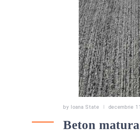
by
Ioana State
decembrie 1
Beton maturat