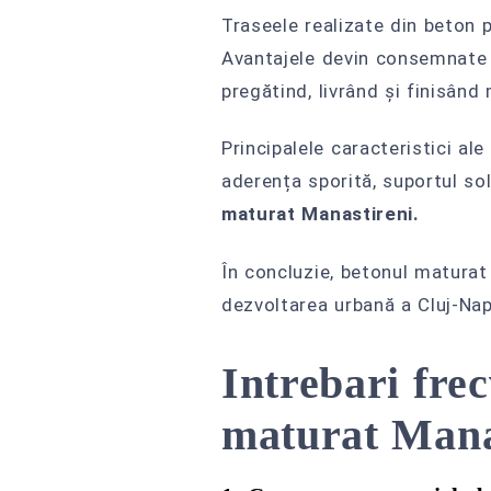
Traseele realizate din beton 
Avantajele devin consemnate ș
pregătind, livrând și finisân
Principalele caracteristici al
aderența sporită, suportul sol
maturat Manastireni.
În concluzie, betonul maturat n
dezvoltarea urbană a Cluj-Napo
Intrebari fre
maturat Mana