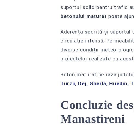
suportul solid pentru trafic a
betonului maturat
poate ajung
Aderența sporită și suportul 
circulație intensă. Permeabili
diverse condiții meteorologice
proiectelor realizate cu acest
Beton maturat pe raza judetul
Turzii‎
,
Dej
,
Gherla
,
Huedin
,
T
Concluzie des
Manastireni