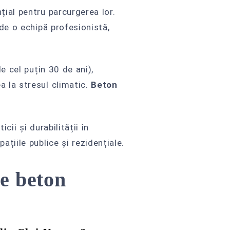
țial pentru parcurgerea lor.
de o echipă profesionistă,
e cel puțin 30 de ani),
a la stresul climatic.
Beton
ii și durabilității în
ațiile publice și rezidențiale.
re beton