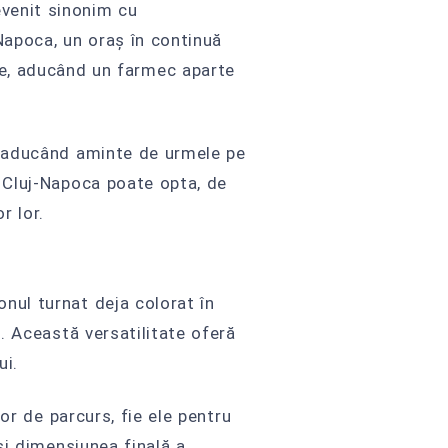
venit sinonim cu
-Napoca, un oraș în continuă
ie, aducând un farmec aparte
a, aducând aminte de urmele pe
n Cluj-Napoca poate opta, de
r lor.
onul turnat deja colorat în
. Această versatilitate oferă
ui.
or de parcurs, fie ele pentru
și dimensiunea finală a