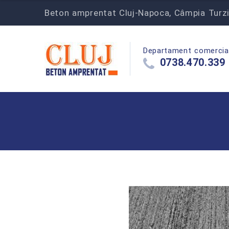
Beton amprentat Cluj-Napoca, Câmpia Turzii‎
Departament comercia
0738.470.339