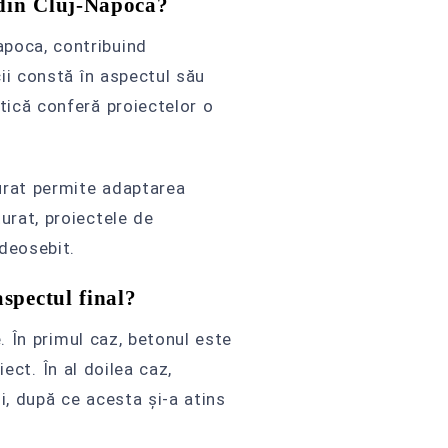
 din Cluj-Napoca?
apoca, contribuind
cii constă în aspectul său
tică conferă proiectelor o
urat permite adaptarea
turat, proiectele de
 deosebit.
spectul final?
. În primul caz, betonul este
ect. În al doilea caz,
i, după ce acesta și-a atins