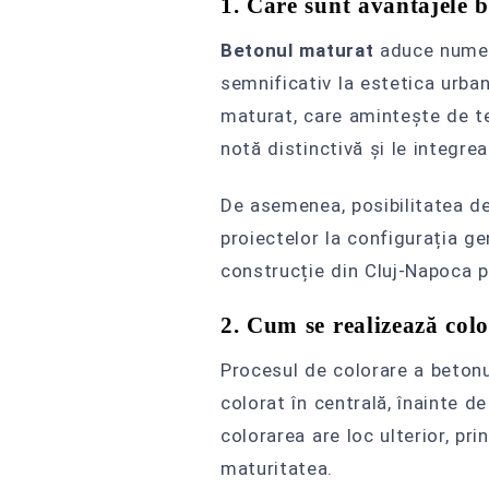
1. Care sunt avantajele 
Betonul maturat
aduce numero
semnificativ la estetica urban
maturat, care amintește de te
notă distinctivă și le integre
De asemenea, posibilitatea d
proiectelor la configurația ge
construcție din Cluj-Napoca po
2. Cum se realizează col
Procesul de colorare a betonul
colorat în centrală, înainte de
colorarea are loc ulterior, pr
maturitatea.