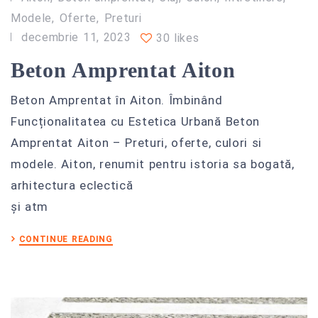
Modele
Oferte
Preturi
decembrie 11, 2023
30 likes
Beton Amprentat Aiton
Beton Amprentat în Aiton. Îmbinând
Funcționalitatea cu Estetica Urbană Beton
Amprentat Aiton – Preturi, oferte, culori si
modele. Aiton, renumit pentru istoria sa bogată,
arhitectura eclectică
și atm
CONTINUE READING