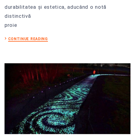
durabilitatea și estetica, aducând o notă
distinctivă
proie
CONTINUE READING