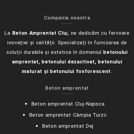
Compania noastra
La
Beton Amprentat Clu
j, ne dedicăm cu fervoare
inovației și calității. Specializați în furnizarea de
soluții durabile și estetice în domeniul
betonului
amprentat, betonului dezactivat, betonului
maturat și betonului fosforescent
.
Beton amprentat
Beton amprentat Cluj-Napoca
Beton amprentat Câmpia Turzii‎
Beton amprentat Dej