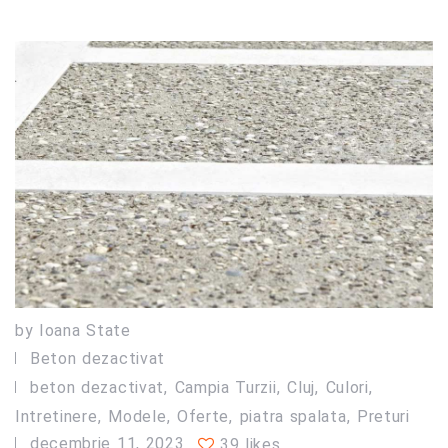
by
Ioana State
Beton dezactivat
beton dezactivat
Campia Turzii
Cluj
Culori
Intretinere
Modele
Oferte
piatra spalata
Preturi
decembrie 11, 2023
39 likes