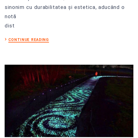
sinonim cu durabilitatea și estetica, aducând o
notă
dist
CONTINUE READING