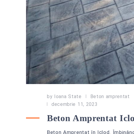
by
Ioana State
Beton amprentat
decembrie 11, 2023
Beton Amprentat Icl
Beton Amprentat în Iclod. Îmbinând