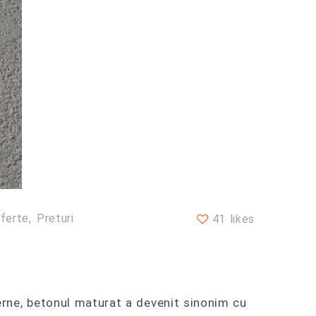
ferte
Preturi
41 likes
erne, betonul maturat a devenit sinonim cu